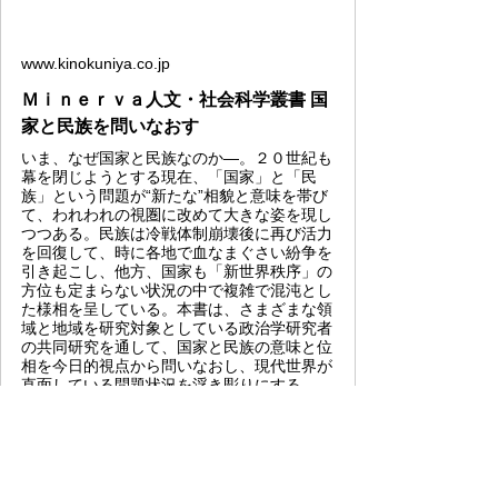
www.kinokuniya.co.jp
Ｍｉｎｅｒｖａ人文・社会科学叢書 国
家と民族を問いなおす
いま、なぜ国家と民族なのか―。２０世紀も
幕を閉じようとする現在、「国家」と「民
族」という問題が“新たな”相貌と意味を帯び
て、われわれの視圏に改めて大きな姿を現し
つつある。民族は冷戦体制崩壊後に再び活力
を回復して、時に各地で血なまぐさい紛争を
引き起こし、他方、国家も「新世界秩序」の
方位も定まらない状況の中で複雑で混沌とし
た様相を呈している。本書は、さまざまな領
域と地域を研究対象としている政治学研究者
の共同研究を通して、国家と民族の意味と位
相を今日的視点から問いなおし、現代世界が
直面している問題状況を浮き彫りにする。