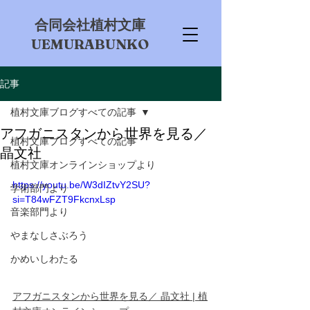
​合同会社植村文庫
UEMURABUNKO
記事
植村文庫ブログすべての記事
アフガニスタンから世界を見る／
植村文庫ブログすべての記事
晶文社
植村文庫オンラインショップより
https://youtu.be/W3dIZtvY2SU?
学術部門より
si=T84wFZT9FkcnxLsp
音楽部門より
やまなしさぶろう
かめいしわたる
アフガニスタンから世界を見る／ 晶文社 | 植