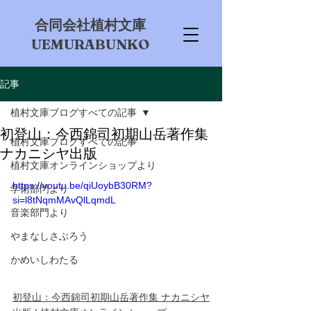
​合同会社植村文庫
UEMURABUNKO
記事
植村文庫ブログすべての記事
初登山：今西錦司初期山岳著作集
植村文庫ブログすべての記事
ナカニシヤ出版
植村文庫オンラインショップより
https://youtu.be/qiUoybB30RM?
学術部門より
si=l8tNqmMAvQlLqmdL
音楽部門より
やまなしさぶろう
かめいしわたる
初登山：今西錦司初期山岳著作集 ナカニシヤ