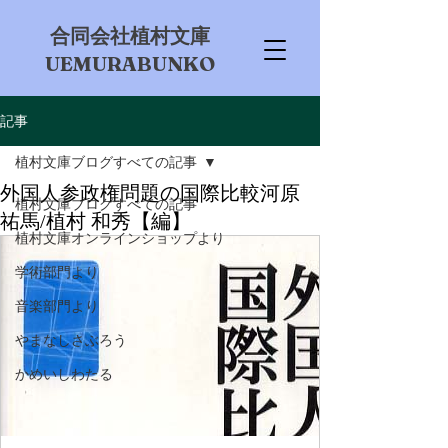
​合同会社植村文庫
UEMURABUNKO
記事
植村文庫ブログすべての記事
外国人参政権問題の国際比較河原
植村文庫ブログすべての記事
祐馬/植村 和秀【編】
植村文庫オンラインショップより
学術部門より
音楽部門より
やまなしさぶろう
かめいしわたる