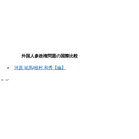
外国人参政権問題の国際比較
河原 祐馬
/
植村 和秀【編】
タグ：
植村和秀
参政権
外国人
国際比較
外国人参政権問題の国際比較 河原 祐馬/植村 和秀【編】
学術部門より
すべて表示
関連記事