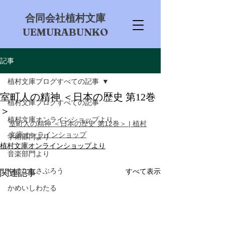
​合同会社植村文庫
UEMURABUNKO
記事
植村文庫ブログすべての記事
室町人の精神 ＜日本の歴史 第12巻
植村文庫ブログすべての記事
＞
植村文庫オンラインショップより
室町人の精神 ＜日本の歴史 第12巻＞ | 植村
文庫オンラインショップ
学術部門より
植村文庫オンラインショップより
音楽部門より
やまなしさぶろう
すべて表示
関連記事
かめいしわたる