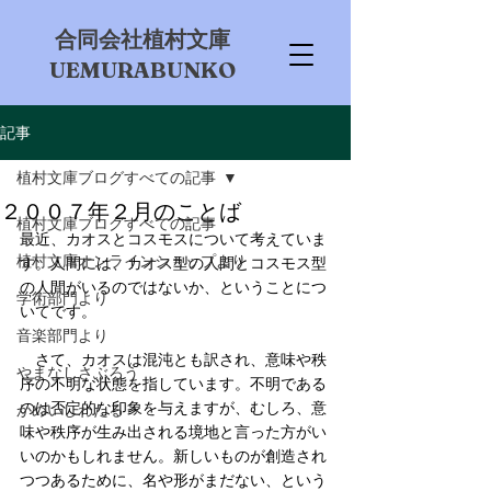
​合同会社植村文庫
UEMURABUNKO
記事
植村文庫ブログすべての記事
２００７年２月のことば
植村文庫ブログすべての記事
最近、カオスとコスモスについて考えていま
植村文庫オンラインショップより
す。人間には、カオス型の人間とコスモス型
の人間がいるのではないか、ということにつ
学術部門より
いてです。
音楽部門より
　さて、カオスは混沌とも訳され、意味や秩
やまなしさぶろう
序の不明な状態を指しています。不明である
のは否定的な印象を与えますが、むしろ、意
かめいしわたる
味や秩序が生み出される境地と言った方がい
いのかもしれません。新しいものが創造され
つつあるために、名や形がまだない、という