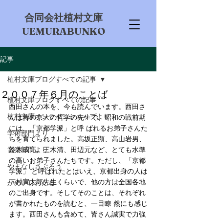
​合同会社植村文庫
UEMURABUNKO
記事
植村文庫ブログすべての記事
２００７年６月のことば
植村文庫ブログすべての記事
西田さんの本を、今も読んでいます。西田さ
植村文庫オンラインショップより
んは昔の京大の哲学の先生で、昭和の戦前期
には、「京都学派」と呼 ばれるお弟子さんた
学術部門より
ちを育てられました。高坂正顕、高山岩男、
音楽部門より
鈴木成高、三木清、田辺元など、とても水準
の高いお弟子さんたちです。ただし、「京都
やまなしさぶろう
学派」 と呼ばれたとはいえ、京都出身の人は
下村寅太郎先生くらいで、他の方は全国各地
かめいしわたる
のご出身です。そしてそのことは、それぞれ
が書かれたものを読むと、一目瞭 然にも感じ
ます。西田さんも含めて、皆さん誠実で力強