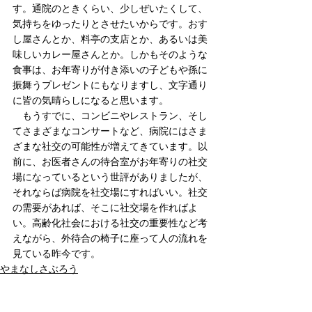
す。通院のときくらい、少しぜいたくして、
気持ちをゆったりとさせたいからです。おす
し屋さんとか、料亭の支店とか、あるいは美
味しいカレー屋さんとか。しかもそのような
食事は、お年寄りが付き添いの子どもや孫に
振舞うプレゼントにもなりますし、文字通り
に皆の気晴らしになると思います。
　もうすでに、コンビニやレストラン、そし
てさまざまなコンサートなど、病院にはさま
ざまな社交の可能性が増えてきています。以
前に、お医者さんの待合室がお年寄りの社交
場になっているという世評がありましたが、
それならば病院を社交場にすればいい。社交
の需要があれば、そこに社交場を作ればよ
い。高齢化社会における社交の重要性など考
えながら、外待合の椅子に座って人の流れを
見ている昨今です。
やまなしさぶろう
すべて表示
関連記事