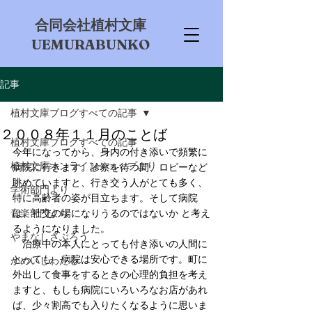
​合同会社植村文庫
UEMURABUNKO
記事
植村文庫ブログすべての記事
２００８年１１月のことば
植村文庫ブログすべての記事
今年になってから、身内の付き添いで頻繁に
植村文庫オンラインショップより
病院に行きます。診察を待つ間、ロビーなど
眺めていますと、行き交う人がとても多く、
学術部門より
特に高齢者の姿が目立ちます。そして病院
音楽部門より
は、社交の場になりうるのではないか と考え
るようになりました。
やまなしさぶろう
　治療中の本人にとっても付き添いの人間に
とっても、病院は安心できる場所です。町に
かめいしわたる
外出して食事をするときの心理的負担を考え
ますと、もしも病院にいろいろなお店があれ
ば、少々割高でも入りたくなるように思いま