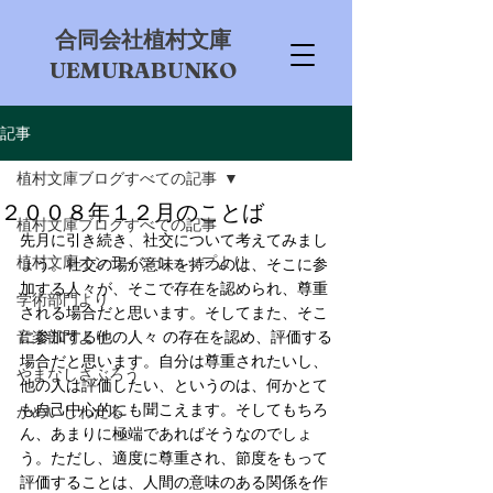
​合同会社植村文庫
UEMURABUNKO
記事
植村文庫ブログすべての記事
２００８年１２月のことば
植村文庫ブログすべての記事
先月に引き続き、社交について考えてみまし
植村文庫オンラインショップより
ょう。社交の場が意味を持つのは、そこに参
加する人々が、そこで存在を認められ、尊重
学術部門より
される場合だと思います。そしてまた、そこ
音楽部門より
に参加する他の人々 の存在を認め、評価する
場合だと思います。自分は尊重されたいし、
やまなしさぶろう
他の人は評価したい、というのは、何かとて
も自己中心的にも聞こえます。そしてもちろ
かめいしわたる
ん、あまりに極端であればそうなのでしょ
う。ただし、適度に尊重され、節度をもって
評価することは、人間の意味のある関係を作