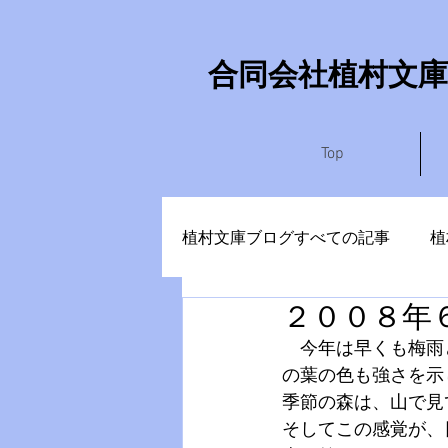
​合同会社植村文庫
Top
植村文庫ブログすべての記事
植
２００８年
やまなしさぶろう
かめい
　今年は早くも梅雨
の葉の色も強さを示
季節の森は、山で見
そしてこの感覚が、