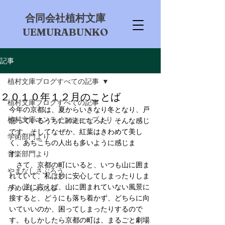
​合同会社植村文庫
UEMURABUNKO
記事
植村文庫ブログすべての記事
２０１０年１２月のことば
植村文庫ブログすべての記事
今年の京都は、夏からいきなり冬となり、戸
植村文庫オンラインショップより
惑っているうちに師走になった、そんな感じ
です。そしてなぜか、紅葉はきわめて美し
学術部門より
く、あちこちの人出も多いように感じま
音楽部門より
す。　
　さて、京都の町にいると、いつも山に囲ま
やまなしさぶろう
れていて、私は妙に安心してしまったりしま
す。逆に言えば、山に囲まれていない風景に
かめいしわたる
接すると、どうにも落ち着かず、どちらに向
いていいのか、困ってしまったりするので
す。もしかしたら京都の町は、まるごと劇場