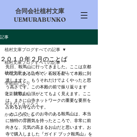
​合同会社植村文庫
UEMURABUNKO
記事
植村文庫ブログすべての記事
２０１０年２月のことば
植村文庫ブログすべての記事
先日、鞍馬山に行ってきました。ここは京都
植村文庫オンラインショップより
の北方にある山寺で、石段を登って本殿に到
達しますと、もうそれだけでよくやったと思
学術部門より
う高さです。この本殿の前で振り返ります
音楽部門より
と、比叡山山頂がとてもよく見えます。ここ
は、まさに山寺ネットワークの重要な要所を
やまなしさぶろう
占めるお寺なのです。　
　ところで、このお寺のある鞍馬山は、本当
かめいしわたる
に独特の雰囲気を持ったところで、非常に前
向きな、元気の高まるお山だと思います。お
寺で購入しました『ガイド ブック鞍馬山』を