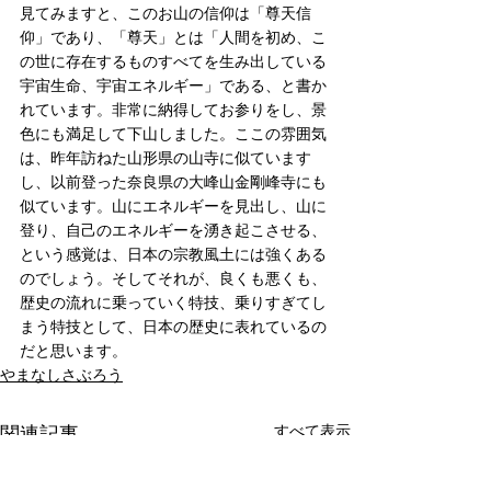
見てみますと、このお山の信仰は「尊天信
仰」であり、「尊天」とは「人間を初め、こ
の世に存在するものすべてを生み出している
宇宙生命、宇宙エネルギー」である、と書か
れています。非常に納得してお参りをし、景
色にも満足して下山しました。ここの雰囲気
は、昨年訪ねた山形県の山寺に似ています
し、以前登った奈良県の大峰山金剛峰寺にも
似ています。山にエネルギーを見出し、山に
登り、自己のエネルギーを湧き起こさせる、
という感覚は、日本の宗教風土には強くある
のでしょう。そしてそれが、良くも悪くも、
歴史の流れに乗っていく特技、乗りすぎてし
まう特技として、日本の歴史に表れているの
だと思います。
やまなしさぶろう
すべて表示
関連記事