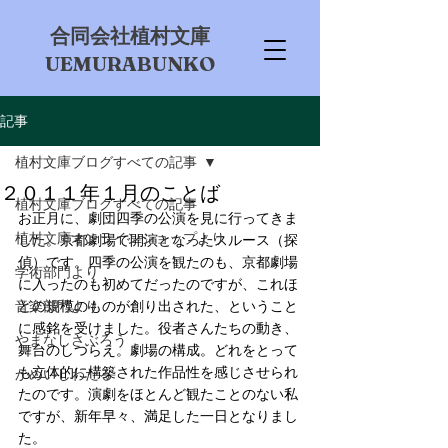
​合同会社植村文庫
UEMURABUNKO
記事
植村文庫ブログすべての記事
２０１１年１月のことば
植村文庫ブログすべての記事
お正月に、劇団四季の公演を見に行ってきま
植村文庫オンラインショップより
した。京都劇場で開演となったスルース（探
偵）です。四季の公演を観たのも、京都劇場
学術部門より
に入ったのも初めてだったのですが、これほ
音楽部門より
どの規模のものが創り出された、ということ
に感銘を受けました。役者さんたちの動き、
やまなしさぶろう
舞台のしつらえ。劇場の構成。どれをとって
も立体的に構築された作品性を感じさせられ
かめいしわたる
たのです。演劇をほとんど観たことのない私
ですが、新年早々、満足した一日となりまし
た。