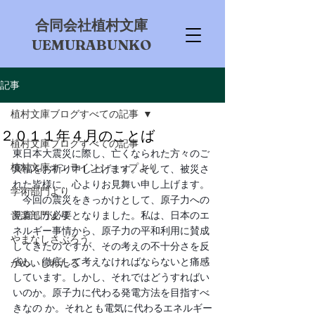
​合同会社植村文庫
UEMURABUNKO
記事
植村文庫ブログすべての記事
２０１１年４月のことば
植村文庫ブログすべての記事
東日本大震災に際し、亡くなられた方々のご
植村文庫オンラインショップより
冥福をお祈り申し上げます。そして、被災さ
れた皆様に、心よりお見舞い申し上げます。
学術部門より
　今回の震災をきっかけとして、原子力への
音楽部門より
見直しが必要となりました。私は、日本のエ
ネルギー事情から、原子力の平和利用に賛成
やまなしさぶろう
してきたのですが、その考えの不十分さを反
省し、徹底して考えなければならないと痛感
かめいしわたる
しています。しかし、それではどうすればい
いのか。原子力に代わる発電方法を目指すべ
きなの か。それとも電気に代わるエネルギー