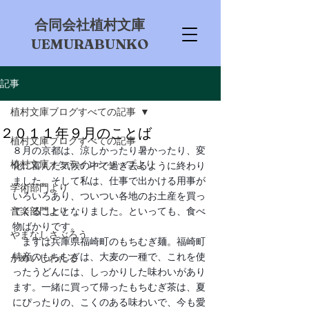
​合同会社植村文庫
UEMURABUNKO
記事
植村文庫ブログすべての記事
２０１１年９月のことば
植村文庫ブログすべての記事
８月の京都は、涼しかったり暑かったり、変
植村文庫オンラインショップより
化に富んだ気候の中で過ぎ去るように終わり
ました。そして私は、仕事で出かける用事が
学術部門より
いろいろあり、ついつい各地のお土産を買っ
音楽部門より
てくることとなりました。といっても、食べ
物ばかりです。
やまなしさぶろう
　まずは兵庫県福崎町のもちむぎ麺。福崎町
特産のもちむぎは、大麦の一種で、これを使
かめいしわたる
ったうどんには、しっかりした味わいがあり
ます。一緒に買って帰ったもちむぎ茶は、夏
にぴったりの、こくのある味わいで、今も愛