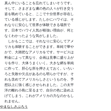
真ん中にいることを忘れてしまいそうです。
そして、さまざまな膚の色の人々が行き交う
姿を眺めていると、ここで十分世界が存在し
ている感じがします。たしかにハワイは、そ
れなりに安心して世界が体験できる場所で
す。日本でハワイ人気が根強い理由が、何と
なくわかったような気がしました。
　しかもここでは、それなりに安心してアメ
リカも体験することができます。単純で華や
かで、大雑把なアメリカをです。サービスは
料金によって異なり、企画は見事に盛り上が
りを作り、大体うまくいく。大きな網を単純
に作って、肝心な所を押さえておく。いろい
ろと失敗や欠点があるのも明らかですが、そ
れも含めてアメリカらしさというものを、予
想以上に強く感じさせられました。この太平
洋の離れ小島に至るまで、自分の色に染め上
げてしまう。これがアメリカの力なのかもし
れません。
やまなしさぶろう