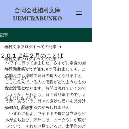
​合同会社植村文庫
UEMURABUNKO
記事
植村文庫ブログすべての記事
２０１２年２月のことば
植村文庫ブログすべての記事
ハワイに行ってきました。さすがに常夏の国
植村文庫オンラインショップより
で、海水浴ができました。それにしても、こ
の時期でも温暖で連日の晴天となりますと、
学術部門より
ここに住んでいる人の感覚がどのようなもの
音楽部門より
なのか気になります。時間は流れていくので
しょうか。それとも、日々繰り返すのでしょ
やまなしさぶろう
うか。あるいは、日々の微妙な違いを見分け
る力が、発達するのかもしれません。
かめいしわたる
　いずれにせよ、ワイキキの町には立派なビ
ルが立ち並び、郊外にはニュータウンが広が
っていて、それだけ見ていると、太平洋のど