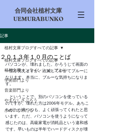
​合同会社植村文庫
UEMURABUNKO
記事
植村文庫ブログすべての記事
２０１３年１０月のことば
植村文庫ブログすべての記事
パソコンが、壊れました。かろうじて画面の
植村文庫オンラインショップより
一部が見えますが、点滅してやがてブルーに
なります。本当に、ブルーな気持ちになりま
学術部門より
す。
音楽部門より
　ということで、別のパソコンを使っている
やまなしさぶろう
のですが、壊れた方は2006年モデル。あちこ
ちがたが来つつも、よく頑張ってくれたと思
かめいしわたる
います。ただ、パソコンを使うようになって
感じたのは、高級家電が消耗品という違和感
です。早いものは半年でハードディスクが壊