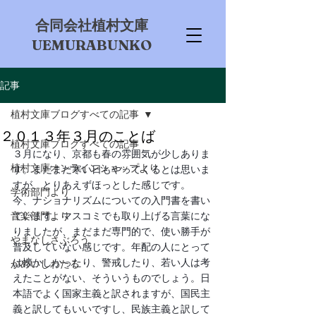
​合同会社植村文庫
UEMURABUNKO
記事
植村文庫ブログすべての記事
２０１３年３月のことば
植村文庫ブログすべての記事
３月になり、京都も春の雰囲気が少しありま
植村文庫オンラインショップより
す。まだまだ寒い日もやってくるとは思いま
すが、とりあえずほっとした感じです。　
学術部門より
今、ナショナリズムについての入門書を書い
音楽部門より
ています。マスコミでも取り上げる言葉にな
りましたが、まだまだ専門的で、使い勝手が
やまなしさぶろう
普及していない感じです。年配の人にとって
は懐かしかったり、警戒したり、若い人は考
かめいしわたる
えたことがない、そういうものでしょう。日
本語でよく国家主義と訳されますが、国民主
義と訳してもいいですし、民族主義と訳して