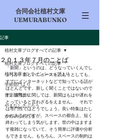
​合同会社植村文庫
UEMURABUNKO
記事
植村文庫ブログすべての記事
２０１３年７月のことば
植村文庫ブログすべての記事
「新聞」というのは、どうなっていくんでし
植村文庫オンラインショップより
ょうか。新しいニュースを読もうとしても、
すでにインターネットなどで知っている話が
学術部門より
ほとんどです。新しく聞くことではないので
音楽部門より
す。速報性に関しては、新聞はもはや遅れを
とっていると言わざるをえません。　それで
やまなしさぶろう
は専門性ではどうでしょう。良い特集はたし
かにあるのですが、スペースの都合上、短く
かめいしわたる
終わってしまう気がします。世の中はますま
す複雑になっていて、そう簡単に評価や分析
もできません。もちろん、スペースの制約は