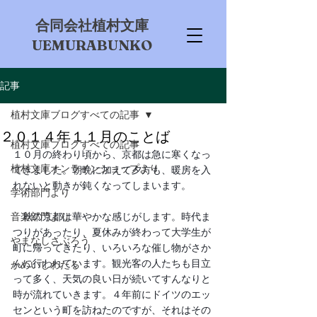
​合同会社植村文庫
UEMURABUNKO
記事
植村文庫ブログすべての記事
２０１４年１１月のことば
植村文庫ブログすべての記事
１０月の終わり頃から、京都は急に寒くなっ
植村文庫オンラインショップより
てきました。朝晩に加えて夕方も、暖房を入
れないと動きが鈍くなってしまいます。
学術部門より
音楽部門より
　秋の京都は華やかな感じがします。時代ま
つりがあったり、夏休みが終わって大学生が
やまなしさぶろう
町に帰ってきたり、いろいろな催し物がさか
んに行われています。観光客の人たちも目立
かめいしわたる
って多く、天気の良い日が続いてすんなりと
時が流れていきます。４年前にドイツのエッ
センという町を訪ねたのですが、それはその