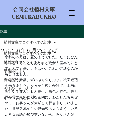
​合同会社植村文庫
UEMURABUNKO
記事
植村文庫ブログすべての記事
２０１６年６月のことば
植村文庫ブログすべての記事
京都の５月は、夏のようでした。たまにひん
植村文庫オンラインショップより
やりとすることもありましたが、基本的にと
てもとても暑い。もはや、これが普通なのか
学術部門より
もしれません。
音楽部門より
　そんな時期、ずいぶん久しぶりに祇園近辺
を歩きました。夕方から夜にかけて、本当に
やまなしさぶろう
美しい街並み、石と提灯、黒色と赤色。異世
界の雰囲気が強烈な空間に、わたしたちも含
かめいしわたる
めて、お客さんが大挙して行き来していまし
た。世界各地からの観光客の人も多く、いろ
いろな言語が飛び交いながら、みなさん楽し