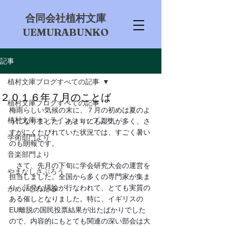
​合同会社植村文庫
UEMURABUNKO
記事
植村文庫ブログすべての記事
２０１６年７月のことば
植村文庫ブログすべての記事
梅雨らしい気候の末に、７月の初めは夏のよ
植村文庫オンラインショップより
うになりました。あまりにも湿気が多く、さ
すがにくたびれていた状況では、すごく暑い
学術部門より
のも朗報です。
音楽部門より
　さて、先月の下旬に学会研究大会の運営を
やまなしさぶろう
担当しました。全国から多くの専門家が集ま
り、活発な議論が行なわれて、とても実質の
かめいしわたる
ある催しとなりました。特に、イギリスの
EU離脱の国民投票結果が出たばかりでした
ので、内容的にもとても関連の深い部会は大