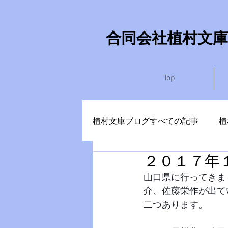
​合同会社植村文庫
Top
植村文庫ブログすべての記事
植
２０１７年
やまなしさぶろう
かめい
山口県に行ってきま
介、佐藤栄作が出て
二つあります。