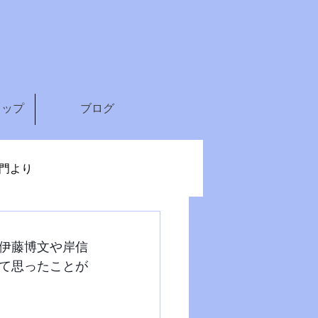
ョップ
ブログ
門より
伊藤博文や岸信
て思ったことが