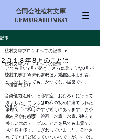
​合同会社植村文庫
UEMURABUNKO
記事
植村文庫ブログすべての記事
２０１８年８月のことば
植村文庫ブログすべての記事
とても暑い7月が過ぎ、さらに暑そうな8月が
植村文庫オンラインショップより
来ました。今年の京都は、京都に生まれ育っ
た人間にとっても、かつてない猛暑です。
学術部門より
音楽部門より
　そんななか、旧邸御室（おむろ）に行って
きました。こちらは昭和の初めに建てられた
やまなしさぶろう
豪邸で、仁和寺のすぐ近くにあります。お茶
室、座敷、欄間、絵画、お庭、お庭が映える
かめいしわたる
美しい木のテーブル。どこを見ても上質で、
見学客も多く、にぎわっていました。公開さ
れてそれほど経っていないのですが、すでに