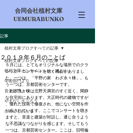
​合同会社植村文庫
UEMURABUNKO
記事
植村文庫ブログすべての記事
２０１９年６月のことば
植村文庫ブログすべての記事
５月には、とてもオリジナルな場所でのクラ
植村文庫オンラインショップより
シック・コンサートを聴く機会がありまし
た。一つは、「平野の家　わざ永々棟」。も
学術部門より
う一つは、京都芸術センターです。
音楽部門より
　わざ永々棟は北野天満宮のすぐ近く、閑静
な住宅街にあります。大正時代の建物ですが
やまなしさぶろう
、優れた技術で修復され、他にない空間を作
り出されています。ここでコンサートを聴き
かめいしわたる
ますと、音楽と建築が対話し、通じ合うよう
な不思議なつながりを感じます。そしてもう
一つは、京都芸術センター。ここは、旧明倫