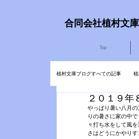
​合同会社植村文庫
Top
植村文庫ブログすべての記事
植
２０１９年
やまなしさぶろう
かめい
やっぱり暑い八月の
りの暑さに家の中で
々打ち水をして風を
さはどうにかやりす