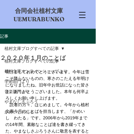
​合同会社植村文庫
UEMURABUNKO
記事
植村文庫ブログすべての記事
２０２０年１月のことば
植村文庫ブログすべての記事
植村文庫オンラインショップより
明けましておめでとうございます。今年は雪
こそ降らないものの、寒さのこたえる年明け
学術部門より
になりましたね。旧年中お世話になった皆さ
音楽部門より
ま、ありがとうございました。本年も何卒よ
ろしくお願い申し上げます。
やまなしさぶろう
　読者の方々、はじめまして。今年から植村
文庫今月のことばを担当します、「かめい
かめいしわたる
し　わたる」です。2006年から2019年まで
の14年間、素敵なことば達を書き綴ってき
た、やまなしさぶろうさんに敬意を表すると