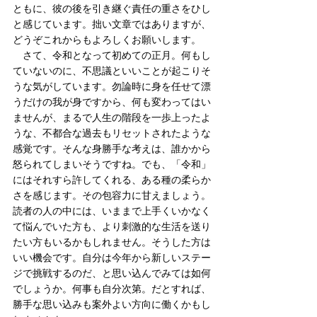
ともに、彼の後を引き継ぐ責任の重さをひし
と感じています。拙い文章ではありますが、
どうぞこれからもよろしくお願いします。
　さて、令和となって初めての正月。何もし
ていないのに、不思議といいことが起こりそ
うな気がしています。勿論時に身を任せて漂
うだけの我が身ですから、何も変わってはい
ませんが、まるで人生の階段を一歩上ったよ
うな、不都合な過去もリセットされたような
感覚です。そんな身勝手な考えは、誰かから
怒られてしまいそうですね。でも、「令和」
にはそれすら許してくれる、ある種の柔らか
さを感じます。その包容力に甘えましょう。
読者の人の中には、いままで上手くいかなく
て悩んでいた方も、より刺激的な生活を送り
たい方もいるかもしれません。そうした方は
いい機会です。自分は今年から新しいステー
ジで挑戦するのだ、と思い込んでみては如何
でしょうか。何事も自分次第。だとすれば、
勝手な思い込みも案外よい方向に働くかもし