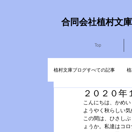
​合同会社植村文庫
Top
植村文庫ブログすべての記事
植
２０２０年
やまなしさぶろう
かめい
こんにちは、かめい
ようやく秋らしい気
この間は、ひさしぶ
ょうか。私達はコロ