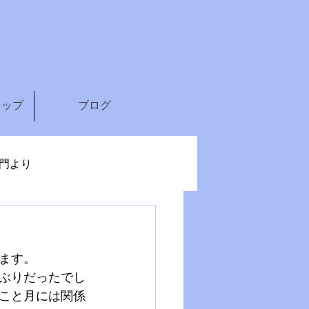
ョップ
ブログ
門より
ます。
ぶりだったでし
こと月には関係