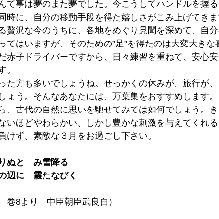
んて事は夢のまた夢でした。今こうしてハンドルを握る
同時に、自分の移動手段を得た嬉しさがこみ上げてきま
る贅沢な今のうちに、各地をめぐり見聞を深めて、自分
ってはいますが、そのための”足”を得たのは大変大きな
だ赤子ドライバーですから、日々練習を重ねて、安心安
す。
った方も多いでしょうね。せっかくの休みが、旅行が、
しょう。そんなあなたには、万葉集をおすすめします。
ら、古代の自然に思いを馳せてみては如何でしょう。き
ないほどやわらかい、しかし豊かな刺激を与えてくれる
負けず、素敵な３月をお過ごし下さい。
りぬと　み雪降る
の辺に　霞たなびく
　巻8より　中臣朝臣武良自）