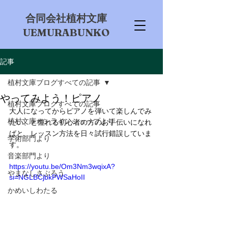
​合同会社植村文庫
UEMURABUNKO
記事
植村文庫ブログすべての記事
やってみよう！ピアノ
植村文庫ブログすべての記事
大人になってからピアノを弾いて楽しんでみ
植村文庫オンラインショップより
たい、と憧れる初心者の方のお手伝いになれ
ばと、レッスン方法を日々試行錯誤していま
学術部門より
す。
音楽部門より
https://youtu.be/Om3Nm3wqixA?
やまなしさぶろう
si=NGLBCjbkPWSaHoII
かめいしわたる