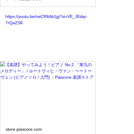
https://youtu.be/neCRltAb1jg?si=VE_JEdqr-
7rQaZS6
store.piascore.com