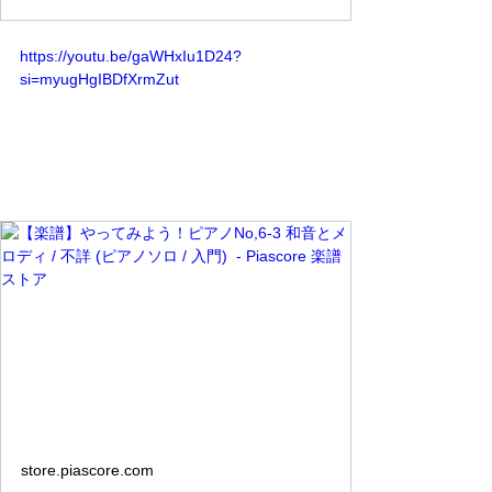
https://youtu.be/gaWHxIu1D24?
si=myugHgIBDfXrmZut
store.piascore.com