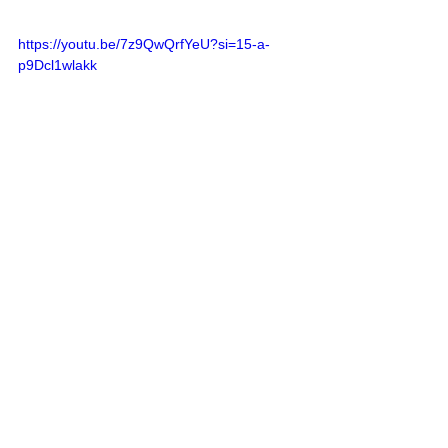
https://youtu.be/7z9QwQrfYeU?si=15-a-
p9Dcl1wlakk
https://youtu.be/inRCDhkoAL8?
si=qvGsH1QBGzZ8yrFV
https://youtu.be/frdaTISYczk?
si=PGqYRa2jEUig5kW0