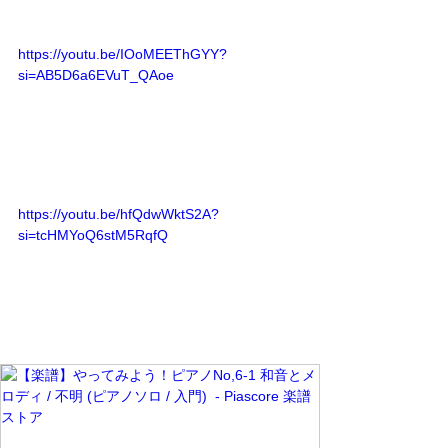
https://youtu.be/IOoMEEThGYY?
si=AB5D6a6EVuT_QAoe
https://youtu.be/hfQdwWktS2A?
si=tcHMYoQ6stM5RqfQ