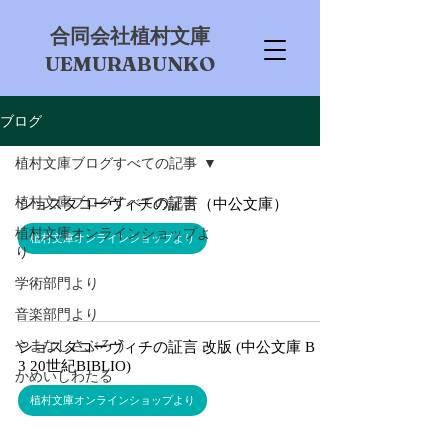
​合同会社植村文庫
UEMURABUNKO
ブログ
植村文庫ブログすべての記事
植村文庫ブログすべての記事
ショスタコーヴィチの証言（中公文庫）
植村文庫オンラインショップよ
植村文庫オンラインショップより
り
学術部門より
音楽部門より
やまなしさぶろう
ショスタコーヴィチの証言 改版 (中公文庫 B 1-
3 20世紀BIBLIO)
かめいしわたる
植村文庫オンラインショップより