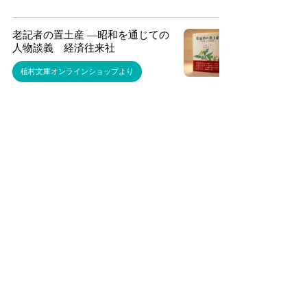
老記者の置土産 ―昭和を通じての
人物談義 経済往来社
植村文庫オンラインショップより
雑誌記者五十年―虹と嵐と雲と
著：下村亮一
植村文庫オンラインショップより
アジア文化会館と穂積五一 影書
房
植村文庫オンラインショップより